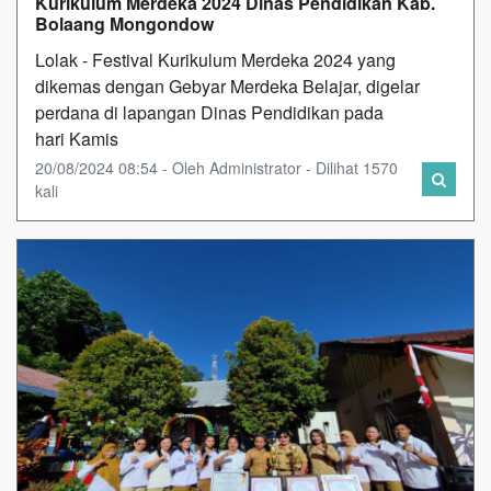
Kurikulum Merdeka 2024 Dinas Pendidikan Kab.
Bolaang Mongondow
Lolak - Festival Kurikulum Merdeka 2024 yang
dikemas dengan Gebyar Merdeka Belajar, digelar
perdana di lapangan Dinas Pendidikan pada
hari Kamis
20/08/2024 08:54 - Oleh Administrator - Dilihat 1570
kali