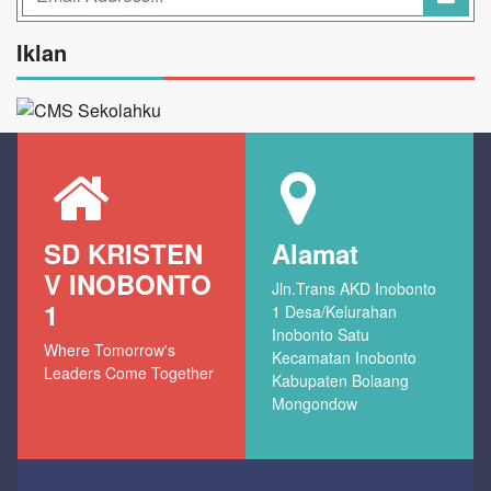
Iklan
SD KRISTEN
Alamat
V INOBONTO
Jln.Trans AKD Inobonto
1
1 Desa/Kelurahan
Inobonto Satu
Where Tomorrow's
Kecamatan Inobonto
Leaders Come Together
Kabupaten Bolaang
Mongondow