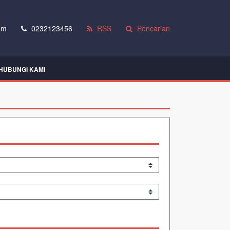
om
0232123456
RSS
Pencarian
HUBUNGI KAMI