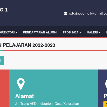
O 1
sdkvinobonto1@gmail.c
DIREKTORI
PENDAFTARAN ALUMNI
PPDB 2024
GALERI
N PELAJARAN 2022-2023
I
Alamat
P
Jln.Trans AKD Inobonto 1 Desa/Kelurahan