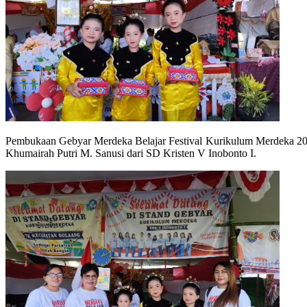
Pembukaan Gebyar Merdeka Belajar Festival Kurikulum Merdeka 202
Khumairah Putri M. Sanusi dari SD Kristen V Inobonto I.