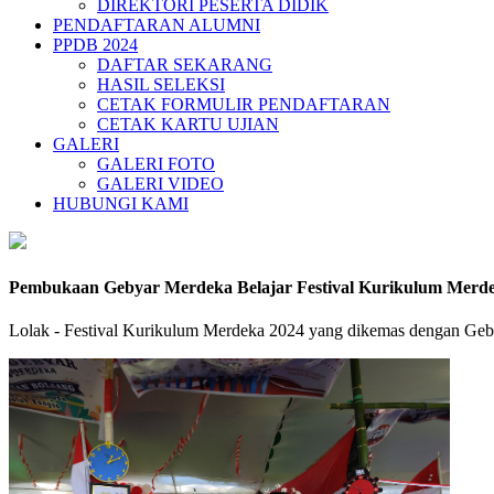
DIREKTORI PESERTA DIDIK
PENDAFTARAN ALUMNI
PPDB 2024
DAFTAR SEKARANG
HASIL SELEKSI
CETAK FORMULIR PENDAFTARAN
CETAK KARTU UJIAN
GALERI
GALERI FOTO
GALERI VIDEO
HUBUNGI KAMI
Pembukaan Gebyar Merdeka Belajar Festival Kurikulum Merd
Lolak - Festival Kurikulum Merdeka 2024 yang dikemas dengan Gebya