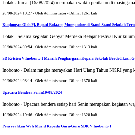
Lolak - Jumat (16/08/2024) merupakan waktu penilaian di masing-m
20/08/2024 10:27 - Oleh Administrator - Dilihat 1261 kali
Kunjungan Oleh Pj. Bupati Bolaang Mongondow di Stand-Stand Sekolah Term
Lolak - Selama kegiatan Gebyar Merdeka Belajar Festival Kurikul
20/08/2024 09:54 - Oleh Administrator - Dilihat 1313 kali
SD Kristen V Inobonto I Meraih Penghargaan Kepala Sekolah Berdedikasi, G
Inobonto - Dalam rangka merayakan Hari Ulang Tahun NKRI yang ke 
20/08/2024 08:14 - Oleh Administrator - Dilihat 1370 kali
Upacara Bendera Senin19/08/2024
Inobonto - Upacara bendera setiap hari Senin merupakan kegiatan wa
19/08/2024 10:46 - Oleh Administrator - Dilihat 1320 kali
Penyerahkan Wali Murid Kepada Guru-Guru SDK V Inobonto I