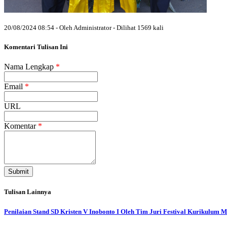
20/08/2024 08:54 - Oleh Administrator - Dilihat 1569 kali
Komentari Tulisan Ini
Nama Lengkap
*
Email
*
URL
Komentar
*
Submit
Tulisan Lainnya
Penilaian Stand SD Kristen V Inobonto I Oleh Tim Juri Festival Kurikulum 