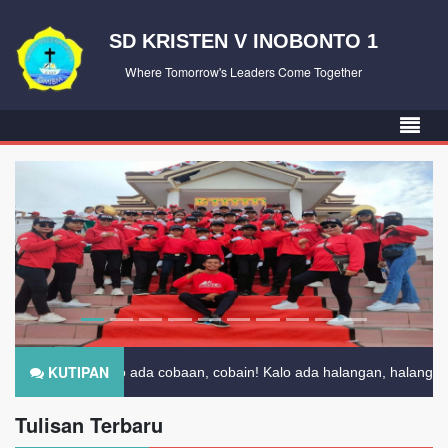
SD KRISTEN V INOBONTO 1
Where Tomorrow's Leaders Come Together
KUTIPAN
Kalo ada cobaan, cobain! Kalo ada halangan, halangin! Kalo ada p
Tulisan Terbaru