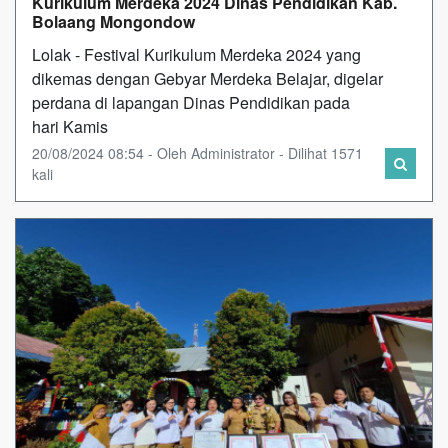
Kurikulum Merdeka 2024 Dinas Pendidikan Kab.
Bolaang Mongondow
Lolak - Festival Kurikulum Merdeka 2024 yang
dikemas dengan Gebyar Merdeka Belajar, digelar
perdana di lapangan Dinas Pendidikan pada
hari Kamis
20/08/2024 08:54 - Oleh Administrator - Dilihat 1571
kali