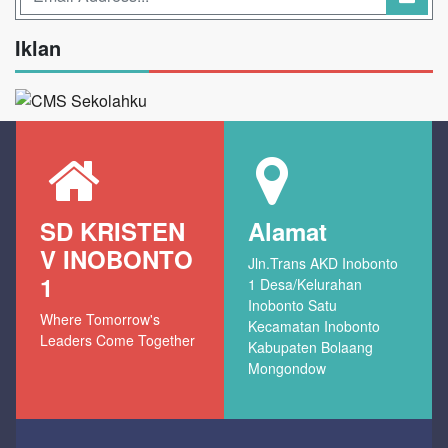
Iklan
SD KRISTEN
Alamat
V INOBONTO
Jln.Trans AKD Inobonto
1
1 Desa/Kelurahan
Inobonto Satu
Where Tomorrow's
Kecamatan Inobonto
Leaders Come Together
Kabupaten Bolaang
Mongondow