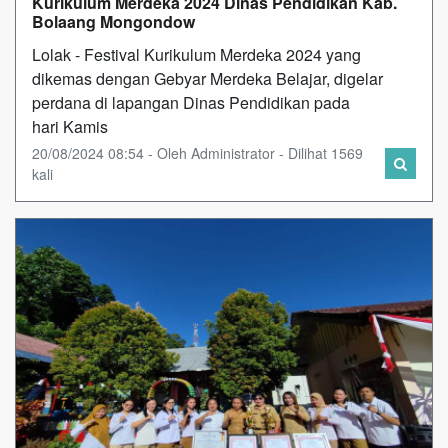
Kurikulum Merdeka 2024 Dinas Pendidikan Kab.
Bolaang Mongondow
Lolak - Festival Kurikulum Merdeka 2024 yang
dikemas dengan Gebyar Merdeka Belajar, digelar
perdana di lapangan Dinas Pendidikan pada
hari Kamis
20/08/2024 08:54 - Oleh Administrator - Dilihat 1569
kali