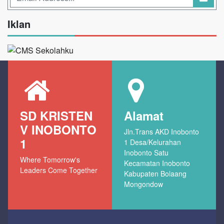
Iklan
SD KRISTEN
Alamat
V INOBONTO
Jln.Trans AKD Inobonto
1
1 Desa/Kelurahan
Inobonto Satu
Where Tomorrow's
Kecamatan Inobonto
Leaders Come Together
Kabupaten Bolaang
Mongondow